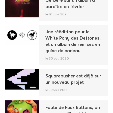
Cerbère sur un album à
paraître en février
le 12 janv. 2021
Une réédition pour le
White Pony des Deftones,
et un album de remixes en
guise de cadeau
le 30 oct. 2020
Squarepusher est déjà sur
un nouveau projet
le 4 mars 2020
Faute de Fuck Buttons, on