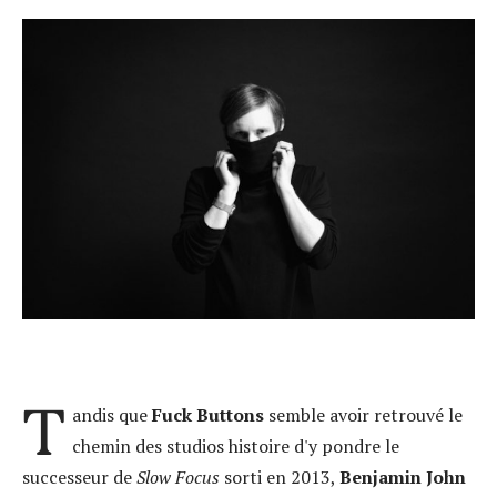
T
andis que
Fuck Buttons
semble avoir retrouvé le
chemin des studios histoire d'y pondre le
successeur de
Slow Focus
sorti en 2013,
Benjamin John