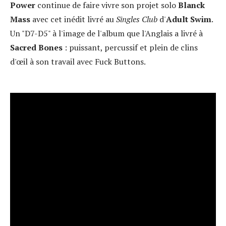
Power
continue de faire vivre son projet solo
Blanck
Mass
avec cet inédit livré au
Singles Club
d'
Adult Swim
.
Un "D7-D5" à l'image de l'album que l'Anglais a livré à
Sacred Bones
: puissant, percussif et plein de clins
d'œil à son travail avec Fuck Buttons.