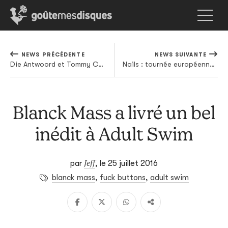
NEWS PRÉCÉDENTE
NEWS SUIVANTE
Die Antwoord et Tommy Cash : ta dose de WTF pour bien commencer la semaine
Nails : tournée européenne annulée et avenir entre parenthèses
Blanck Mass a livré un bel
inédit à Adult Swim
Jeff
par
,
le 25 juillet 2016
blanck mass
,
fuck buttons
,
adult swim