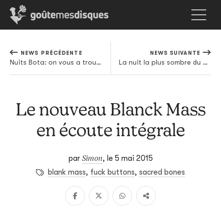
NEWS PRÉCÉDENTE
NEWS SUIVANTE
Nuits Bota: on vous a trouvé 5 bons concerts qui ne sont pas encore complets
La nuit la plus sombre du black metal norvégien adaptée au cinéma
Le nouveau Blanck Mass
en écoute intégrale
Simon
par
,
le 5 mai 2015
blank mass
,
fuck buttons
,
sacred bones