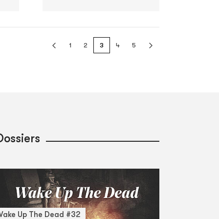
1
2
3
4
5
Dossiers
Wake Up The Dead #32