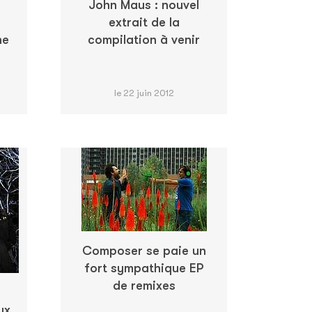
John Maus : nouvel
extrait de la
ne
compilation à venir
le 22 juin 2012
Composer se paie un
fort sympathique EP
de remixes
ux