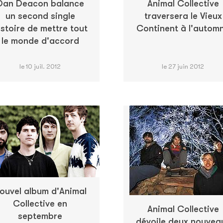
Dan Deacon balance
Animal Collective
un second single
traversera le Vieux
istoire de mettre tout
Continent à l'autom
le monde d'accord
le 10 juil. 2012
le 27 juin 2012
ouvel album d'Animal
Collective en
Animal Collective
septembre
dévoile deux nouvea