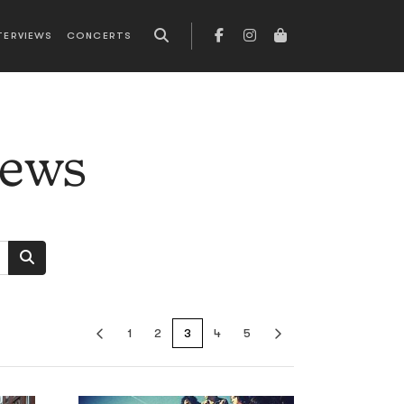
TERVIEWS
CONCERTS
news
1
2
3
4
5