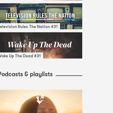
elevision Rules The Nation #31
ake Up The Dead #31
Podcasts & playlists