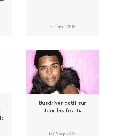
le 11 avril 2012
Busdriver actif sur
,
tous les fronts
it
le 22 sept. 2011