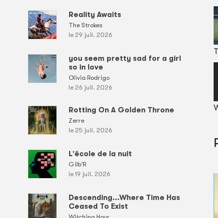
Reality Awaits
The Strokes
le 29 juil. 2026
T
you seem pretty sad for a girl
so in love
Olivia Rodrigo
le 26 juil. 2026
W
Rotting On A Golden Throne
Zerre
le 25 juil. 2026
L'école de la nuit
Gilb'R
le 19 juil. 2026
Descending...Where Time Has
Ceased To Exist
Witching Hour