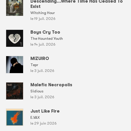
Descending...Where Time Has Ceased To
Exist
Witching Hour
le 19 juil. 2026
Boys Cry Too
The Haunted Youth
le 14 juil. 2026
MIZUIRO
Tepr
le 3 juil. 2026
Malefic Necropolis
Sidious
le 3 juil. 2026
Just Like Fire
E.VAX
le 29 juin 2026