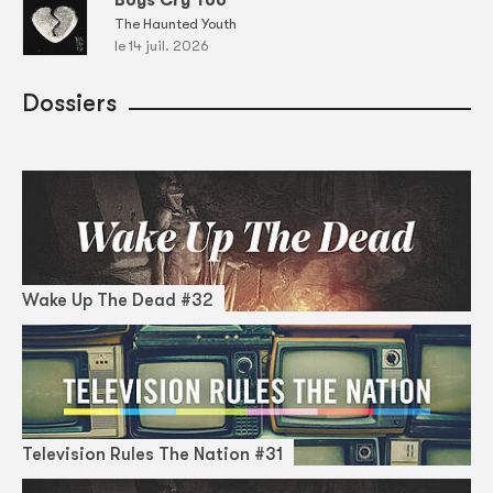
Boys Cry Too
The Haunted Youth
le 14 juil. 2026
Dossiers
Wake Up The Dead #32
Television Rules The Nation #31