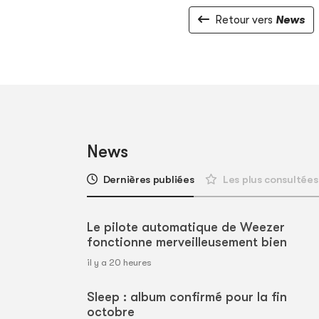
Retour vers
News
News
Dernières publiées
Les plus consultées
Le pilote automatique de Weezer
fonctionne merveilleusement bien
il y a 20 heures
Sleep : album confirmé pour la fin
octobre