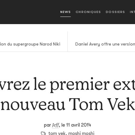
NEWS
CHRONIQUES
DOSSIERS
IN
tion du supergroupe Narod Niki
Daniel Avery offre une version
rez le premier ext
nouveau Tom Vek
Jeff
par
,
le 11 avril 2014
tom vek
,
moshi moshi