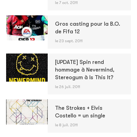
le 7 oct. 2011
Gros casting pour la B.O.
de Fifa 12
le 23 sept. 2011
[UPDATE] Spin rend
hommage à Nevermind,
Stereogum à Is This It?
le 26 juil. 2011
The Strokes + Elvis
Costello = un single
le 8 juil. 2011