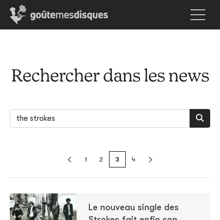
Rechercher dans les news
1
2
3
4
Le nouveau single des
Strokes fait enfin son