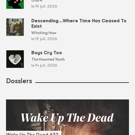
Gilb'R
le 19 juil. 2026
Descending...Where Time Has Ceased To
Exist
Witching Hour
le 19 juil. 2026
Boys Cry Too
The Haunted Youth
le 14 juil. 2026
Dossiers
Wake Up The Dead #32