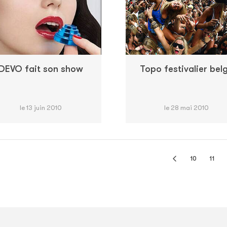
DEVO fait son show
Topo festivalier bel
le 13 juin 2010
le 28 mai 2010
10
11