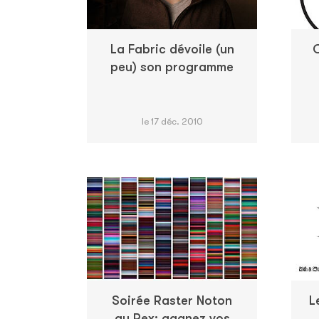
La Fabric dévoile (un
G
peu) son programme
le 17 déc. 2010
Soirée Raster Noton
L
au Rex: gagnez vos