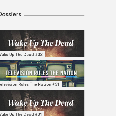
Dossiers
Wake Up The Dead #32
elevision Rules The Nation #31
ake Up The Dead #31