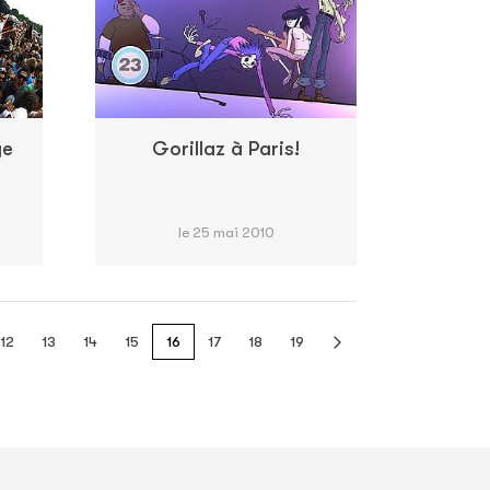
ge
Gorillaz à Paris!
le 25 mai 2010
12
13
14
15
16
17
18
19