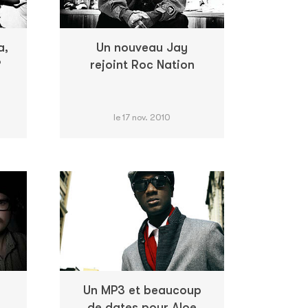
a,
Un nouveau Jay
?
rejoint Roc Nation
le 17 nov. 2010
Un MP3 et beaucoup
de dates pour Aloe