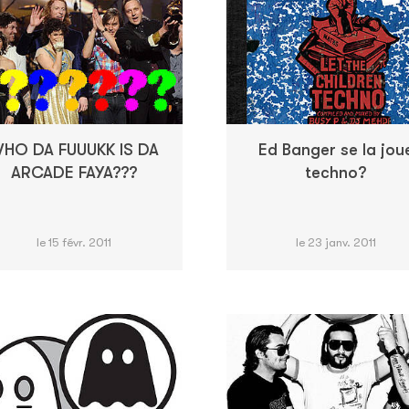
HO DA FUUUKK IS DA
Ed Banger se la jou
ARCADE FAYA???
techno?
le 15 févr. 2011
le 23 janv. 2011