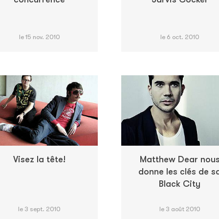
le 15 nov. 2010
le 6 oct. 2010
Visez la tête!
Matthew Dear nou
donne les clés de s
Black City
le 3 sept. 2010
le 3 août 2010