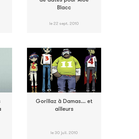
Blacc
le 22 sept. 2010
s
Gorillaz à Damas... et
a
ailleurs
le 30 juil. 2010