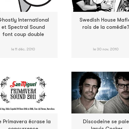
hostly International
Swedish House Mafi
et Spectral Sound
rois de la comédie
font coup double
le 11 déc. 2010
le 30 nov. 2010
e Primavera écrase la
Discodeine se paie
concurrence
Jarvis Cocker