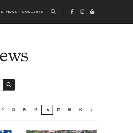
TERVIEWS
CONCERTS
news
12
13
14
15
16
17
18
19