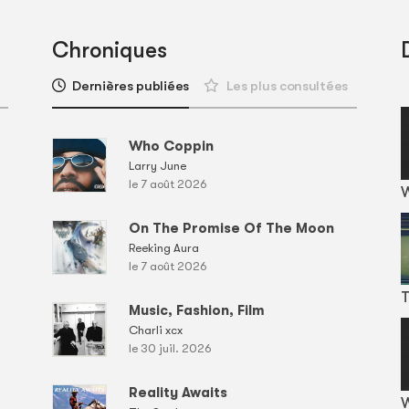
Chroniques
Dernières publiées
Les plus consultées
Who Coppin
Larry June
le 7 août 2026
On The Promise Of The Moon
Reeking Aura
le 7 août 2026
T
Music, Fashion, Film
Charli xcx
le 30 juil. 2026
Reality Awaits
W