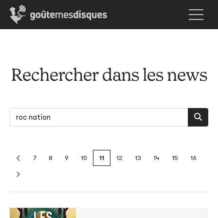
Rechercher dans les news
7
8
9
10
11
12
13
14
15
16