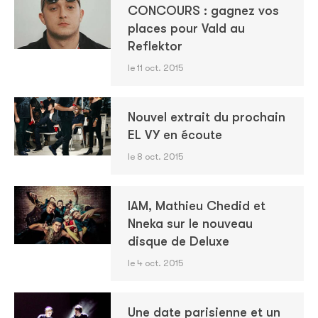
CONCOURS : gagnez vos
places pour Vald au
Reflektor
le 11 oct. 2015
Nouvel extrait du prochain
EL VY en écoute
le 8 oct. 2015
IAM, Mathieu Chedid et
Nneka sur le nouveau
disque de Deluxe
le 4 oct. 2015
Une date parisienne et un