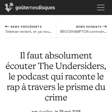
NEWS PRÉCÉDENTE
NEWS SUIVANTE
Teleman revient, et ça nous fait très plaisir
BROCKHAMPTON contraint de se séparer d'un de ses membres
Il faut absolument
écouter The Undersiders,
le podcast qui raconte le
rap à travers le prisme du
crime
Aurélien
par
,
le 28 mai 2018