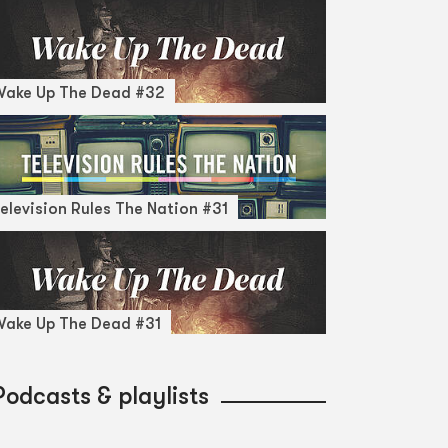
Wake Up The Dead #32
elevision Rules The Nation #31
ake Up The Dead #31
Podcasts & playlists