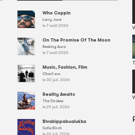
Who Coppin
Larry June
le 7 août 2026
On The Promise Of The Moon
Reeking Aura
le 7 août 2026
T
Music, Fashion, Film
Charli xcx
le 30 juil. 2026
Reality Awaits
W
The Strokes
le 29 juil. 2026
Bivabippabualukka
Sofie Birch
le 26 juil. 2026