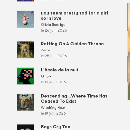
you seem pretty sad for a girl
so in love
Olivia Rodrigo
le 26 juil. 2026
Rotting On A Golden Throne
Zerre
le 25 juil. 2026
L'école de la nuit
Gilb'R
le 19 juil. 2026
Descending...Where Time Has
Ceased To Exist
Witching Hour
le 19 juil. 2026
Boys Cry Too