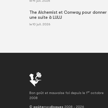
le 14 juil. 2026
The Alchemist et Conway pour donner
une suite à LULU
le 10 juil. 2026
er
Bon goût et mauvaise foi depuis le 1
octobre
2008
©
goûte
mes
disques
2008 - 2026