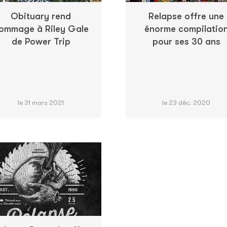
Obituary rend
Relapse offre une
ommage à Riley Gale
énorme compilatio
de Power Trip
pour ses 30 ans
le 31 mars 2021
le 23 déc. 2020