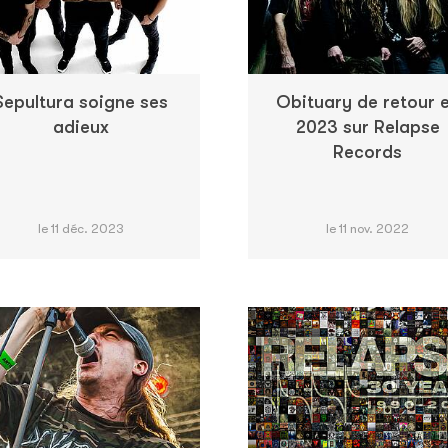
Sepultura soigne ses
Obituary de retour 
adieux
2023 sur Relapse
Records
le 11 déc. 2023
le 11 nov. 2022