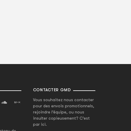
CONTACTER GMD
Vous souhaitez nous contacter
pour des envois promotionnels,
rejoindre l'équipe, ou nous
insulter copieusement? C'est
par ici.
ntenu de