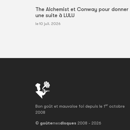
The Alchemist et Conway pour donner
une suite à LULU
le 10 juil. 2026
er
Bon goût et mauvaise foi depuis le 1
octobre
2008
©
goûte
mes
disques
2008 - 2026