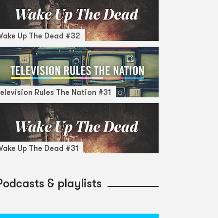
Wake Up The Dead #32
elevision Rules The Nation #31
ake Up The Dead #31
Podcasts & playlists