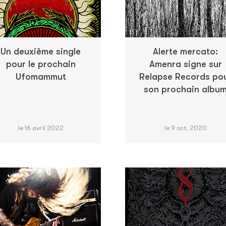
Un deuxième single
Alerte mercato:
pour le prochain
Amenra signe sur
Ufomammut
Relapse Records po
son prochain albu
le 16 avril 2022
le 9 oct. 2020