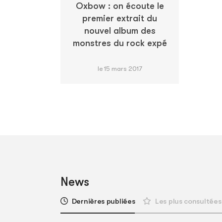
Oxbow : on écoute le
premier extrait du
nouvel album des
monstres du rock expé
le 15 mars 2017
News
Dernières publiées
Les plus consultées