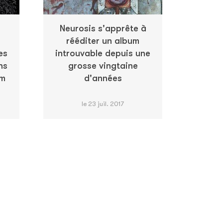
Neurosis s'apprête à
rééditer un album
es
introuvable depuis une
ns
grosse vingtaine
om
d'années
le 23 juil. 2017