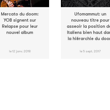
Mercato du doom:
Ufomammut: un
YOB signent sur
nouveau titre pour
Relapse pour leur
asseoir la position d
nouvel album
Italiens bien haut da
la hiérarchie du do
le 12 janv. 2018
le 5 sept. 2017