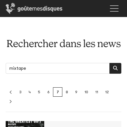
Rechercher dans les news
3
4
5
6
7
8
9
10
11
12