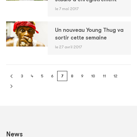
le 7 mai 2017
Un nouveau Young Thug va
sortir cette semaine
le 27 avril 2017
3
4
5
6
7
8
9
10
11
12
News