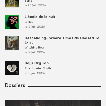
Zerre
le 25 juil. 2026
L'école de la nuit
Gilb'R
le 19 juil. 2026
Descending...Where Time Has Ceased To
Exist
Witching Hour
le 19 juil. 2026
Boys Cry Too
The Haunted Youth
le 14 juil. 2026
Dossiers