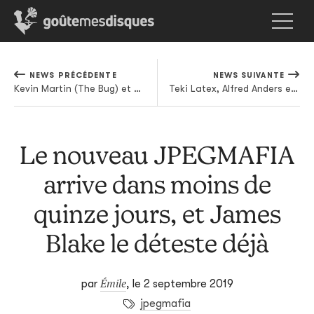
NEWS PRÉCÉDENTE
NEWS SUIVANTE
Kevin Martin (The Bug) et Justin Broadrick (Godflesh) annoncent leur album pour Relapse
Teki Latex, Alfred Anders et Habibi Funk : trois mixes pour prolonger le farniente
Le nouveau JPEGMAFIA
arrive dans moins de
quinze jours, et James
Blake le déteste déjà
Émile
par
,
le 2 septembre 2019
jpegmafia