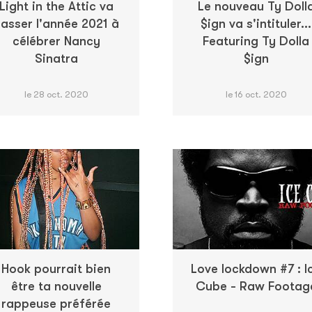
Light in the Attic va
Le nouveau Ty Doll
asser l'année 2021 à
$ign va s'intituler...
célébrer Nancy
Featuring Ty Dolla
Sinatra
$ign
le 28 oct. 2020
le 16 oct. 2020
Hook pourrait bien
Love lockdown #7 : I
être ta nouvelle
Cube - Raw Footag
rappeuse préférée