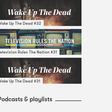
Wake Up The Dead #32
elevision Rules The Nation #31
ake Up The Dead #31
Podcasts & playlists