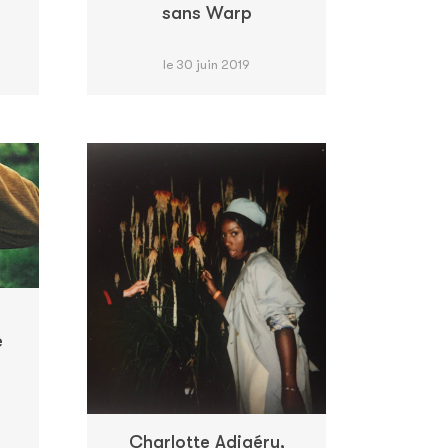
sans Warp
le 30 juin 2019
e
Charlotte Adigéry,