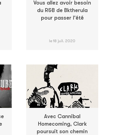
a
Vous allez avoir besoin
du R&B de Bktherula
pour passer l'été
le 18 juil. 2020
ce
Avec Cannibal
e
Homecoming, Clark
poursuit son chemin