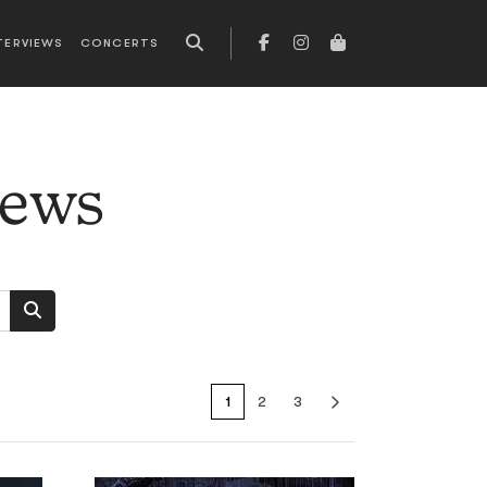
TERVIEWS
CONCERTS
news
1
2
3