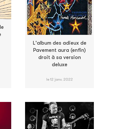
de
e
L'album des adieux de
Pavement aura (enfin)
droit à sa version
deluxe
le 12 janv. 2022