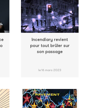
ce
Incendiary revient
no
pour tout brûler sur
son passage
le 16 mars 2023