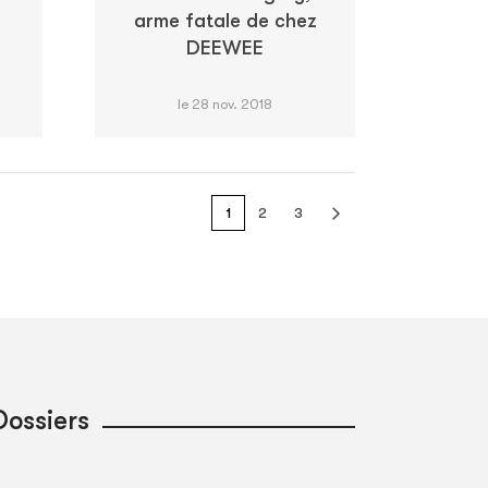
arme fatale de chez
DEEWEE
le 28 nov. 2018
1
2
3
Dossiers