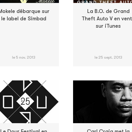
Mokele débarque sur
La B.O. de Grand
le label de Simbad
Theft Auto V en ven
sur iTunes
le 5 nov. 2013
le 25 sept. 2013
Le Dour Festival en
Carl Craig met la