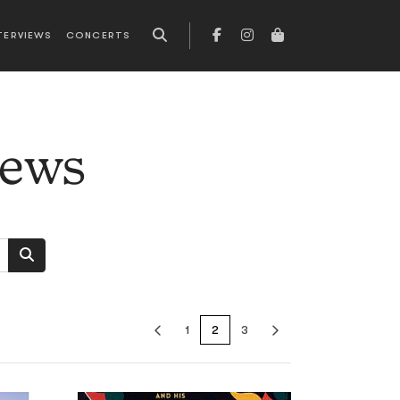
TERVIEWS
CONCERTS
news
1
2
3