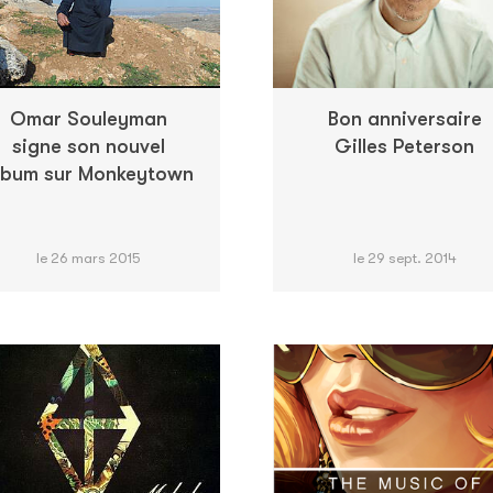
Omar Souleyman
Bon anniversaire
signe son nouvel
Gilles Peterson
lbum sur Monkeytown
le 26 mars 2015
le 29 sept. 2014