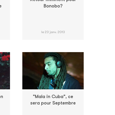
e
Bonobo?
le 23 janv. 2013
on
"Mala in Cuba", ce
sera pour Septembre