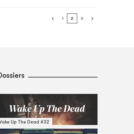
1
2
3
Dossiers
Wake Up The Dead #32