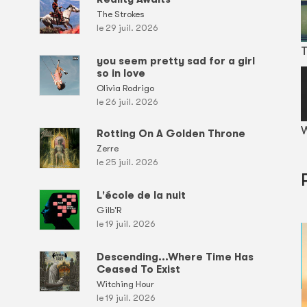
The Strokes
le 29 juil. 2026
T
you seem pretty sad for a girl
so in love
Olivia Rodrigo
le 26 juil. 2026
W
Rotting On A Golden Throne
Zerre
le 25 juil. 2026
L'école de la nuit
Gilb'R
le 19 juil. 2026
Descending...Where Time Has
Ceased To Exist
Witching Hour
le 19 juil. 2026