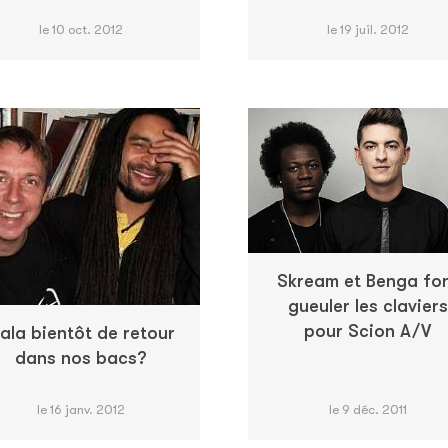
le 10 oct. 2012
le 19 juil. 2012
Skream et Benga fo
gueuler les claviers
pour Scion A/V
ala bientôt de retour
dans nos bacs?
le 16 janv. 2012
le 9 déc. 2011