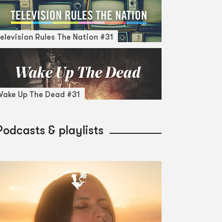
elevision Rules The Nation #31
ake Up The Dead #31
Podcasts & playlists