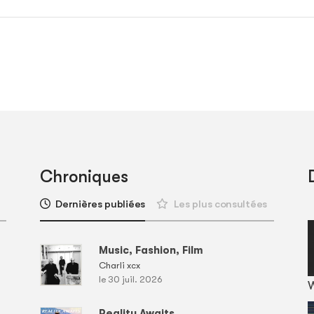
Chroniques
Dernières publiées
Les plus consultées
Music, Fashion, Film
Charli xcx
le 30 juil. 2026
Reality Awaits