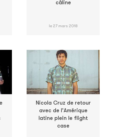
câline
le 27 mars 2018
e
Nicola Cruz de retour
avec de l'Amérique
s
latine plein le flight
case