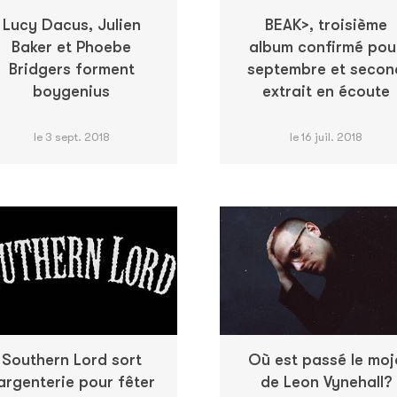
Lucy Dacus, Julien
BEAK>, troisième
Baker et Phoebe
album confirmé pou
Bridgers forment
septembre et secon
boygenius
extrait en écoute
le 3 sept. 2018
le 16 juil. 2018
Southern Lord sort
Où est passé le moj
'argenterie pour fêter
de Leon Vynehall?