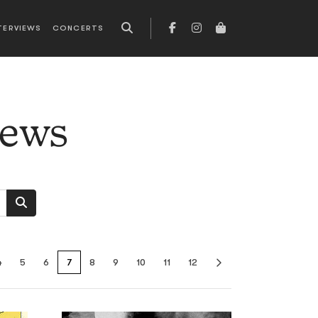
TERVIEWS
CONCERTS
news
4
5
6
7
8
9
10
11
12