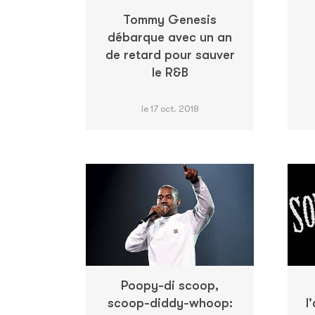
Tommy Genesis
débarque avec un an
de retard pour sauver
le R&B
le 17 oct. 2018
Poopy-di scoop,
scoop-diddy-whoop:
l