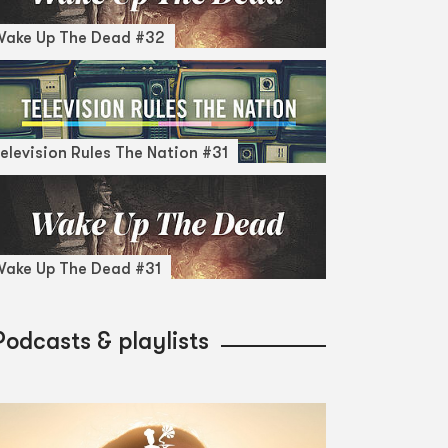
Wake Up The Dead #32
elevision Rules The Nation #31
ake Up The Dead #31
Podcasts & playlists