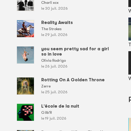
Charli xcx
le 30 juil. 2026
Reality Awaits
The Strokes
le 29 juil. 2026
T
you seem pretty sad for a girl
so in love
Olivia Rodrigo
le 26 juil. 2026
W
Rotting On A Golden Throne
Zerre
le 25 juil. 2026
L'école de la nuit
Gilb'R
le 19 juil. 2026