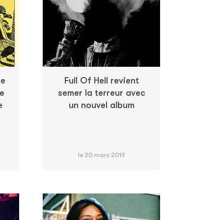
ce
Full Of Hell revient
te
semer la terreur avec
e
un nouvel album
le 20 mars 2019