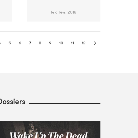
le 6 févr. 2018
4
5
6
7
8
9
10
11
12
Dossiers