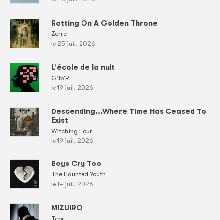
Rotting On A Golden Throne
Zerre
le 25 juil. 2026
L'école de la nuit
Gilb'R
le 19 juil. 2026
Descending...Where Time Has Ceased To
Exist
Witching Hour
le 19 juil. 2026
Boys Cry Too
The Haunted Youth
le 14 juil. 2026
MIZUIRO
Tepr