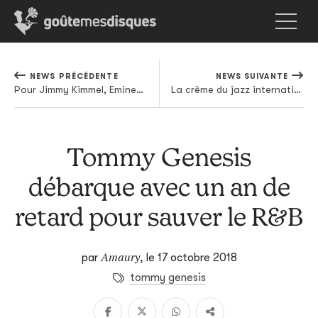
NEWS PRÉCÉDENTE
NEWS SUIVANTE
Pour Jimmy Kimmel, Eminem grimpe au sommet de l'Empire State Building
La crème du jazz international réunie sur l'album de Makaya McCraven
Tommy Genesis
débarque avec un an de
retard pour sauver le R&B
Amaury
par
,
le 17 octobre 2018
tommy genesis