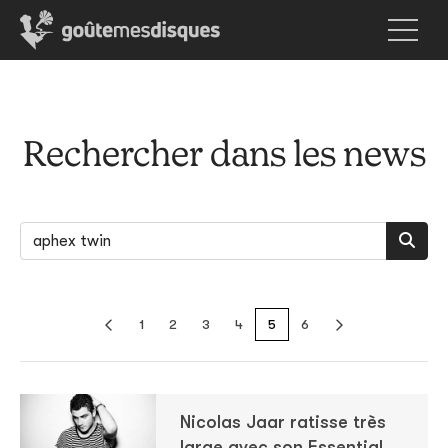
Rechercher dans les news
1
2
3
4
5
6
Nicolas Jaar ratisse très
large avec son Essential