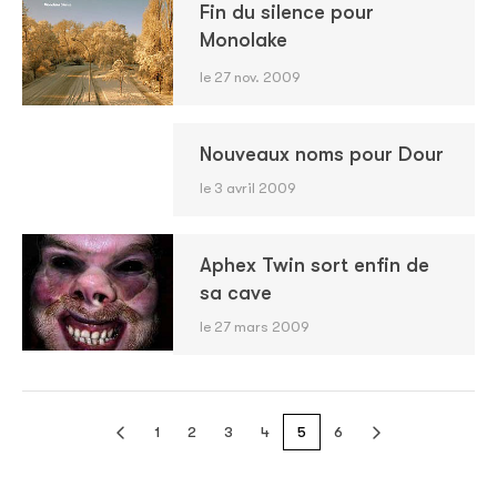
Fin du silence pour
Monolake
le 27 nov. 2009
Nouveaux noms pour Dour
le 3 avril 2009
Aphex Twin sort enfin de
sa cave
le 27 mars 2009
1
2
3
4
5
6