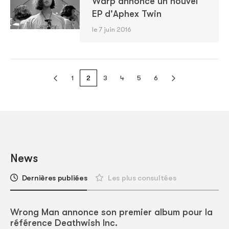
Warp annonce un nouvel
EP d'Aphex Twin
le 7 juin 2016
1
2
3
4
5
6
News
Dernières publiées
Les plus consultées
Wrong Man annonce son premier album pour la
référence Deathwish Inc.