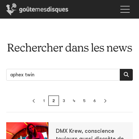
Rechercher dans les news
1
2
3
4
5
6
DMX Krew, conscience
toujours aussi discrète de