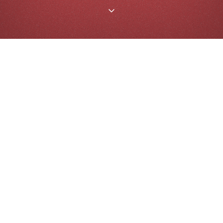
1
2
3
4
5
6
7
8
9
10
1814. C’est ce chiffre assez ahurissant que nous a sorti
notre base de données quand on lui a demandé le
nombre de chroniques qu’elle compte à ce jour.
Pendant cinq années, une belle bande de rédacteurs
motivés a passé un nombre incalculable d’heures à
alimenter le site en papiers de qualité certes variable,
mais toujours écrits avec les tripes – et souvent un peu