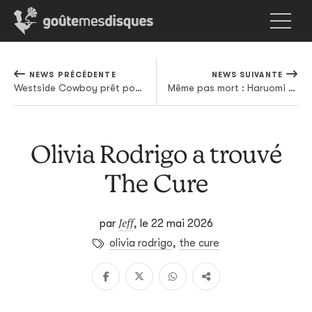
NEWS PRÉCÉDENTE
NEWS SUIVANTE
Westside Cowboy prêt pour transformer l'essai
Même pas mort : Haruomi Hosono sortira un disque à la rentrée
Olivia Rodrigo a trouvé
The Cure
Jeff
par
,
le 22 mai 2026
olivia rodrigo
,
the cure