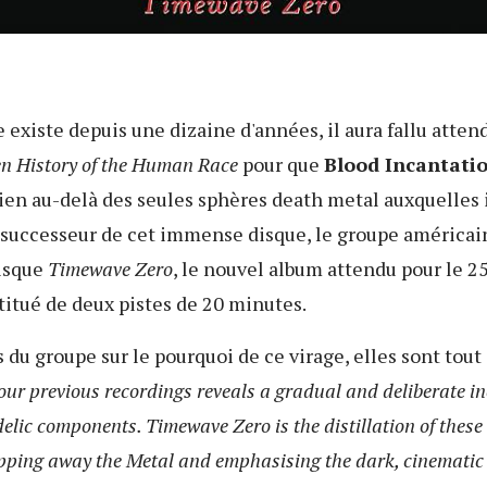
 existe depuis une dizaine d'années, il aura fallu atten
n History of the Human Race
pour que
Blood Incantati
ien au-delà des seules sphères death metal auxquelles 
e successeur de cet immense disque, le groupe américain
uisque
Timewave Zero
, le nouvel album attendu pour le 25
itué de deux pistes de 20 minutes.
 du groupe sur le pourquoi de ce virage, elles sont tout
 our previous recordings reveals a gradual and deliberate in
lic components. Timewave Zero is the distillation of these
ipping away the Metal and emphasising the dark, cinematic