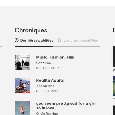
Chroniques
Dernières publiées
Les plus consultées
Music, Fashion, Film
Charli xcx
le 30 juil. 2026
Reality Awaits
The Strokes
le 29 juil. 2026
T
you seem pretty sad for a girl
so in love
Olivia Rodrigo