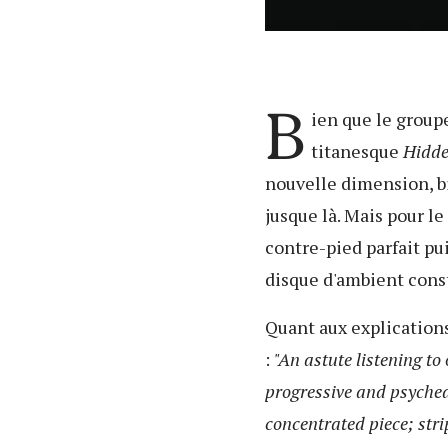
B
ien que le groupe
titanesque
Hidde
nouvelle dimension, b
jusque là. Mais pour l
contre-pied parfait p
disque d'ambient const
Quant aux explications
:
"An astute listening to
progressive and psychede
concentrated piece; str