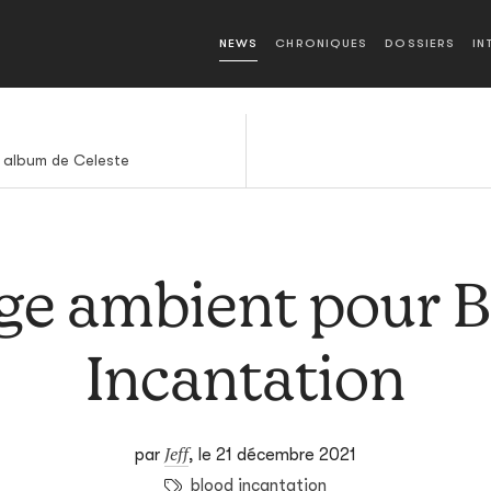
NEWS
CHRONIQUES
DOSSIERS
IN
 album de Celeste
ge ambient pour 
Incantation
Jeff
par
,
le 21 décembre 2021
blood incantation