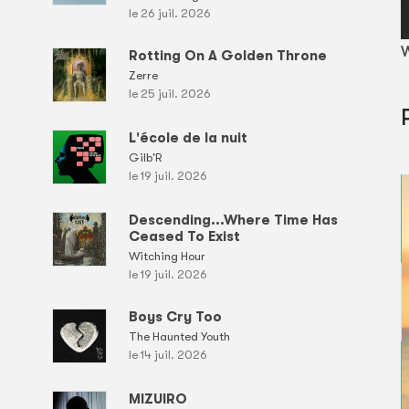
le 26 juil. 2026
W
Rotting On A Golden Throne
Zerre
le 25 juil. 2026
L'école de la nuit
Gilb'R
le 19 juil. 2026
Descending...Where Time Has
Ceased To Exist
Witching Hour
le 19 juil. 2026
Boys Cry Too
The Haunted Youth
le 14 juil. 2026
MIZUIRO