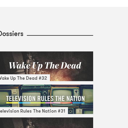
Dossiers
Wake Up The Dead #32
elevision Rules The Nation #31