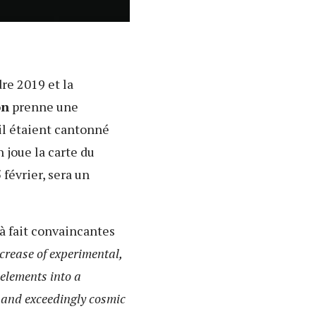
dre 2019 et la
on
prenne une
il étaient cantonné
 joue la carte du
 février, sera un
 à fait convaincantes
crease of experimental,
 elements into a
 and exceedingly cosmic