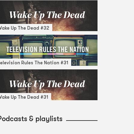
Wake Up The Dead #32
elevision Rules The Nation #31
ake Up The Dead #31
Podcasts & playlists