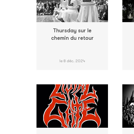
Thursday sur le
chemin du retour
le 8 déc. 2024