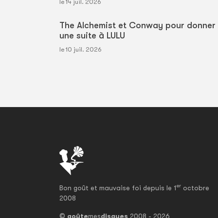
le 14 juil. 2026
The Alchemist et Conway pour donner
une suite à LULU
le 10 juil. 2026
er
Bon goût et mauvaise foi depuis le 1
octobre
2008
©
goûte
mes
disques
2008 - 2026