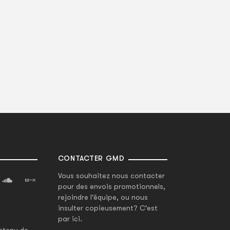
CONTACTER GMD
Vous souhaitez nous contacter
pour des envois promotionnels,
rejoindre l'équipe, ou nous
insulter copieusement? C'est
par ici.
ntenu de