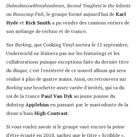
Dubnobasswithmyheadman
,
Second Toughest in the Infants
ou
Beaucoup Fish
, le groupe formé aujourd'hui de
Karl
Hyde
et
Rick Smith
a pu vendre des camions entiers de
son mélange de techno et de trance.
Sur
Barking
, que Cooking Vinyl sortira le 13 septembre,
Underworld ne lésinera pas sur les featurings et les
collaborations puisque exceptions faite du dernier titre
du disque, c'est l'entièreté de ce nouvel album qui sera
réalisé à plus de quatre mains. Ainsi, on retrouvera sur
Barking
une brochette assez variée d'invités, qui va du
roi de la trance
Paul Van Dyk
au jeune pousse du
dubstep
Applebim
en passant par le mastodonte de la
drum'n'bass
High Contrast
.
Si vous voulez savoir si le groupe vaut encore la peine
d'être écouté en 2010, sachez que le titre « Scribble »,