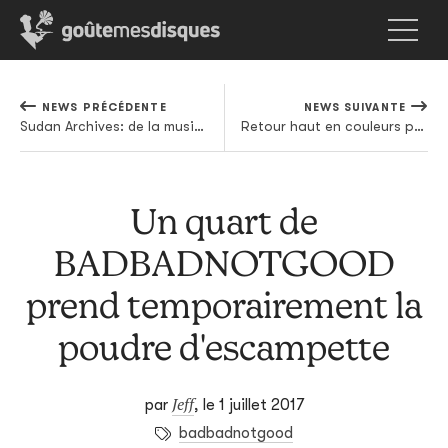
NEWS PRÉCÉDENTE
NEWS SUIVANTE
Sudan Archives: de la musique électronique de l'Ohio aux violons du Soudan
Retour haut en couleurs pour Tyler The Creator avec deux titres et une émission TV
Un quart de
BADBADNOTGOOD
prend temporairement la
poudre d'escampette
Jeff
par
,
le 1 juillet 2017
badbadnotgood