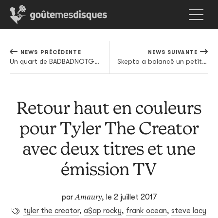
NEWS PRÉCÉDENTE
NEWS SUIVANTE
Un quart de BADBADNOTGOOD prend temporairement la poudre d'escampette
Skepta a balancé un petit inédit
Retour haut en couleurs
pour Tyler The Creator
avec deux titres et une
émission TV
Amaury
par
,
le 2 juillet 2017
tyler the creator
,
a$ap rocky
,
frank ocean
,
steve lacy