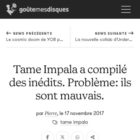
NEWS PRÉCÉDENTE
NEWS SUIVANTE
Le cosmic doom de YOB passe par la case toilettage et réédition grâce à Relapse
La nouvelle collab d'Underground Resistance avec Carhartt, idéal pour passer l'hiver au chaud (et en noir)
Tame Impala a compilé
des inédits. Problème: ils
sont mauvais.
Pierre
par
,
le 17 novembre 2017
tame impala