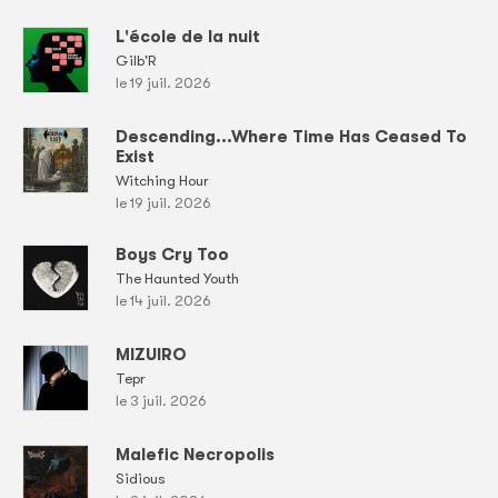
L'école de la nuit
Gilb'R
le 19 juil. 2026
Descending...Where Time Has Ceased To
Exist
Witching Hour
le 19 juil. 2026
Boys Cry Too
The Haunted Youth
le 14 juil. 2026
MIZUIRO
Tepr
le 3 juil. 2026
Malefic Necropolis
Sidious