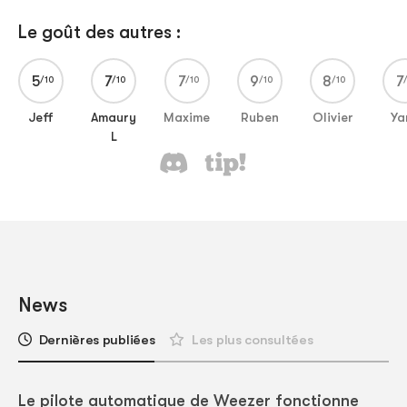
Le goût des autres :
5
7
7
9
8
7
Jeff
Amaury
Maxime
Ruben
Olivier
Ya
L
News
Dernières publiées
Les plus consultées
Le pilote automatique de Weezer fonctionne