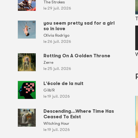
The Strokes
le 29 juil. 2026
T
you seem pretty sad for a girl
so in love
Olivia Rodrigo
le 26 juil. 2026
W
Rotting On A Golden Throne
Zerre
le 25 juil. 2026
L'école de la nuit
Gilb'R
le 19 juil. 2026
Descending...Where Time Has
Ceased To Exist
Witching Hour
le 19 juil. 2026