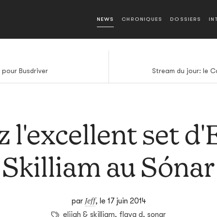
NEWS
CHRONIQUES
DOSSIERS
IN
pour Busdriver
Stream du jour: le 
 l'excellent set d'
Skilliam au Sónar
Jeff
par
,
le 17 juin 2014
elijah & skilliam
,
flava d
,
sonar