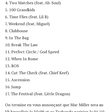
4. Two Matches (feat. Ab-Soul)
5. 100 Grandkids
6. Time Flies (feat. Lil B)
7. Weekend (feat. Miguel)
8. Clubhouse
9. In The Bag
10. Break The Law
​11. Perfect Circle / God Speed
12. When In Rome
13. ROS
​14. Cut The Check (feat. Chief Keef)
15. Ascension
16. Jump
17. The Festival (feat. Little Dragon)
On termine en vous annonçant que Mac Miller sera au
Vk bruxellois le 30/09 et au Trabendo parisien le 01/10,