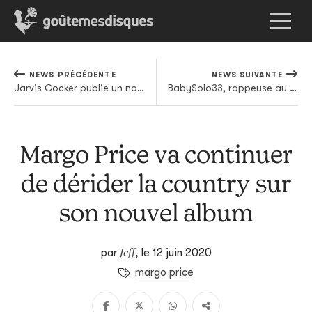
NEWS PRÉCÉDENTE
NEWS SUIVANTE
Jarvis Cocker publie un nouvel extrait de son projet JARV IS
BabySolo33, rappeuse au cœur bleu
Margo Price va continuer
de dérider la country sur
son nouvel album
Jeff
par
,
le 12 juin 2020
margo price