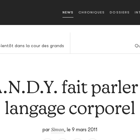
NEWS
CHRONIQUES
DOSSIERS
IN
bientôt dans la cour des grands
Qu
.N.D.Y. fait parler
langage corporel
Simon
par
,
le 9 mars 2011