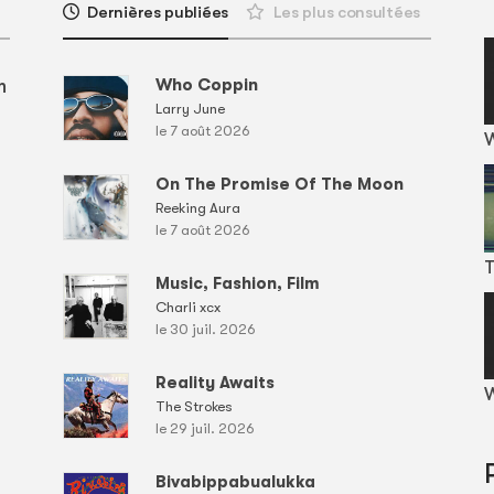
Dernières publiées
Les plus consultées
m
Who Coppin
Larry June
le 7 août 2026
On The Promise Of The Moon
Reeking Aura
le 7 août 2026
T
Music, Fashion, Film
Charli xcx
le 30 juil. 2026
Reality Awaits
W
The Strokes
le 29 juil. 2026
Bivabippabualukka