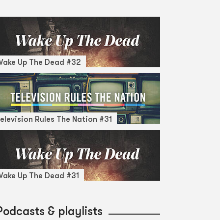
Wake Up The Dead #32
elevision Rules The Nation #31
ake Up The Dead #31
Podcasts & playlists