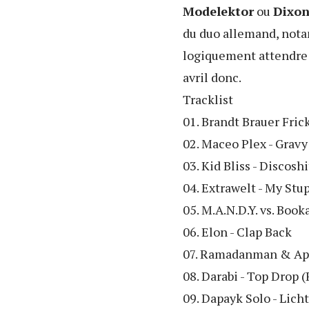
Modelektor
ou
Dixo
du duo allemand, nota
logiquement attendre 
avril donc.
Tracklist
01. Brandt Brauer Frick
02. Maceo Plex - Gravy
03. Kid Bliss - Discoshi
04. Extrawelt - My Stu
05. M.A.N.D.Y. vs. Boo
06. Elon - Clap Back
07. Ramadanman & Appl
08. Darabi - Top Drop
09. Dapayk Solo - Licht