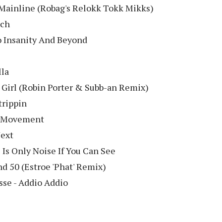
 Mainline (Robag's Relokk Tokk Mikks)
ach
To Insanity And Beyond
lla
e Girl (Robin Porter & Subb-an Remix)
trippin
us Movement
Next
e Is Only Noise If You Can See
nd 50 (Estroe 'Phat' Remix)
sse - Addio Addio