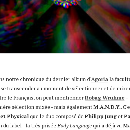
ns notre chronique du dernier album d'
Agoria
la facult
 se transcender au moment de sélectionner et de mixer 
utre le Français, on peut mentionner
Robag Wruhme
– 
rnière sélection mixée - mais également
M.A.N.D.Y.
. C'
et Physical
que le duo composé de
Philipp Jung
et
Pa
du label - la très prisée
Body Language
qui a déjà vu
Ma