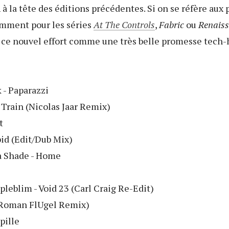
n
à la tête des éditions précédentes. Si on se réfère aux
mment pour les séries
At The Controls
,
Fabric
ou
Renais
ce nouvel effort comme une très belle promesse tech-h
 - Paparazzi
 Train (Nicolas Jaar Remix)
t
pid (Edit/Dub Mix)
ka Shade - Home
eblim - Void 23 (Carl Craig Re-Edit)
 (Roman FlUgel Remix)
pille