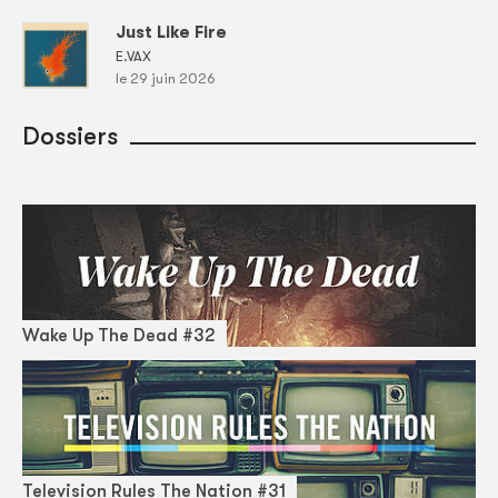
Just Like Fire
E.VAX
le 29 juin 2026
Dossiers
Wake Up The Dead #32
Television Rules The Nation #31