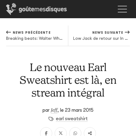
NEWS PRÉCÉDENTE
NEWS SUIVANTE
Breaking beats: Walter White Jr. est DJ. Mazette.
Low Jack de retour sur In Paradisum avec un album sous le bras
Le nouveau Earl
Sweatshirt est là, en
stream intégral
Jeff
par
,
le 23 mars 2015
earl sweatshirt