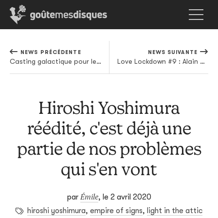
NEWS PRÉCÉDENTE
NEWS SUIVANTE
Casting galactique pour le nouveau projet death metal de Jacob Bannon (Converge)
Love Lockdown #9 : Alain Kan - Heureusement en France on ne se drogue pas
Hiroshi Yoshimura
réédité, c'est déjà une
partie de nos problèmes
qui s'en vont
Émile
par
,
le 2 avril 2020
hiroshi yoshimura
,
empire of signs
,
light in the attic