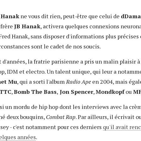
 Hanak
ne vous dit rien, peut-être que celui de
dDama
 frère
JB Hanak
, activera quelques connexions neurona
red Hanak, sans disposer d'informations plus précises 
constances sont le cadet de nos soucis.
'années, la fratrie parisienne a pris un malin plaisir à 
op, IDM et electro. Un talent unique, qui leur a notamm
net Mu
, qui a sorti l'album
Radio Ape
en 2004, mais égal
TTC
,
Bomb The Bass
,
Jon Spencer
,
Mondkopf
ou
MF
ssi un mordu de hip hop dont les interviews avec la crè
nné deux bouquins,
Combat Rap
. Par ailleurs, il écrivait 
isey - c'est notamment pour ces derniers
qu'il avait ren
quelques années
.