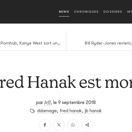
NEWS
CHRONIQUES
DOSSIERS
IN
Fraîchement embauché par Pornhub, Kanye West sort un nouveau clip avec Lil Pump
Bill Ryder-Jones revient
red Hanak est mo
Jeff
par
,
le 9 septembre 2018
ddamage
,
fred hanak
,
jb hanak