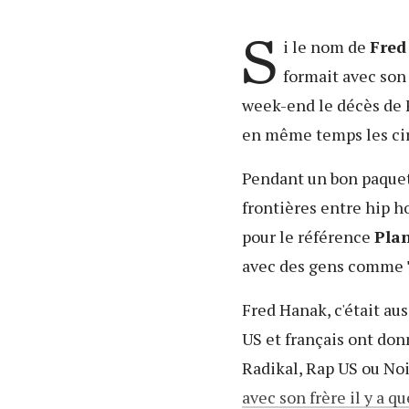
S
i le nom de
Fred
formait avec son
week-end le décès de F
en même temps les cir
Pendant un bon paquet d
frontières entre hip h
pour le référence
Pla
avec des gens comme
Fred Hanak, c'était au
US et français ont do
Radikal, Rap US ou No
avec son frère il y a 