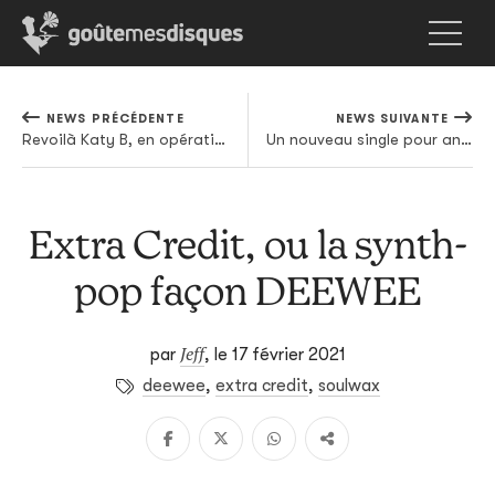
NEWS PRÉCÉDENTE
NEWS SUIVANTE
Revoilà Katy B, en opération séduction chez Moses Boyd
Un nouveau single pour annoncer le prochain album pour Gojira
Extra Credit, ou la synth-
pop façon DEEWEE
Jeff
par
,
le 17 février 2021
deewee
,
extra credit
,
soulwax