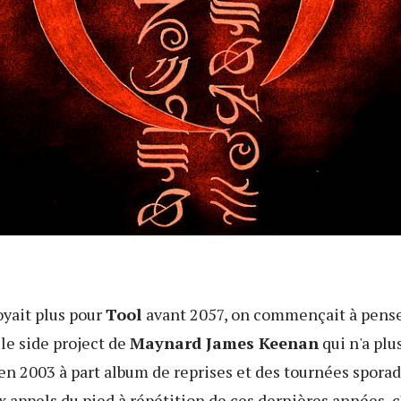
oyait plus pour
Tool
avant 2057, on commençait à pense
, le side project de
Maynard James Keenan
qui n'a plu
en 2003 à part album de reprises et des tournées sporad
ux appels du pied à répétition de ces dernières années, 