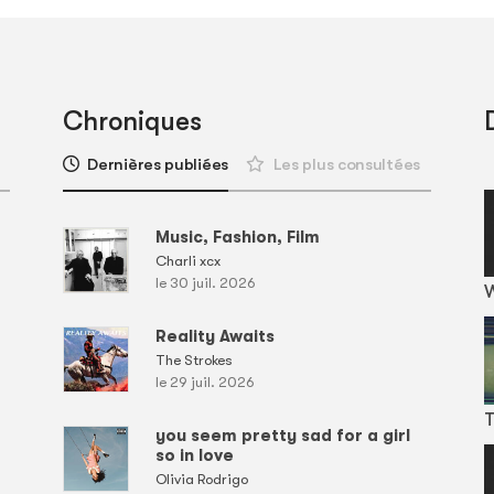
Chroniques
Dernières publiées
Les plus consultées
Music, Fashion, Film
Charli xcx
le 30 juil. 2026
Reality Awaits
The Strokes
le 29 juil. 2026
T
you seem pretty sad for a girl
so in love
Olivia Rodrigo