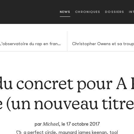
NEWS
CHRONIQUES
DOSSIERS
IN
QLF : que la francophonie. L'observatoire du rap en français, #8
du concret pour A 
e (un nouveau titre
Michael
par
,
le 17 octobre 2017
a perfect circle
,
maynard james keenan
,
tool