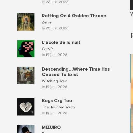
le 26 juil. 2026
W
Rotting On A Golden Throne
Zerre
le 25 juil. 2026
L'école de la nuit
Gilb'R
le 19 juil. 2026
Descending...Where Time Has
Ceased To Exist
Witching Hour
le 19 juil. 2026
Boys Cry Too
The Haunted Youth
le 14 juil. 2026
MIZUIRO