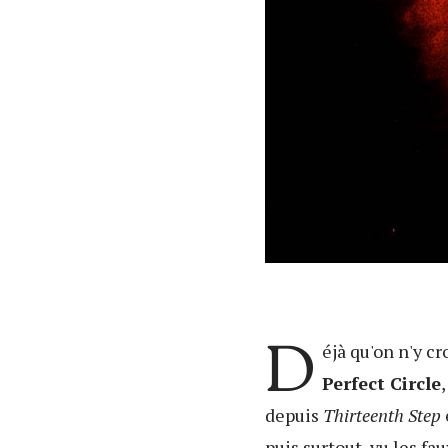
D
éjà qu'on n'y cr
Perfect Circle
depuis
Thirteenth Step
puis surtout, vu les fa