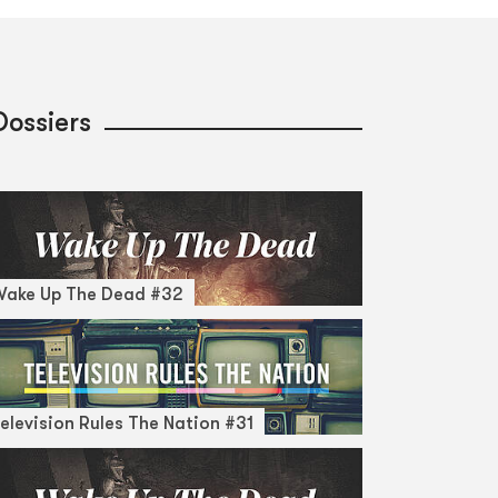
Dossiers
Wake Up The Dead #32
elevision Rules The Nation #31