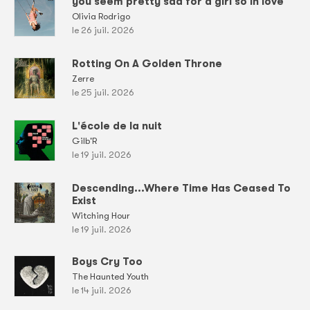
you seem pretty sad for a girl so in love
Olivia Rodrigo
le 26 juil. 2026
Rotting On A Golden Throne
Zerre
le 25 juil. 2026
L'école de la nuit
Gilb'R
le 19 juil. 2026
Descending...Where Time Has Ceased To
Exist
Witching Hour
le 19 juil. 2026
Boys Cry Too
The Haunted Youth
le 14 juil. 2026