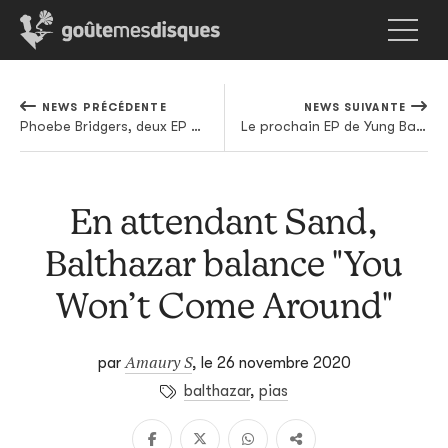
NEWS PRÉCÉDENTE
NEWS SUIVANTE
Phoebe Bridgers, deux EP pour le prix d'un
Le prochain EP de Yung Baby sera-t-il celui de la reconnaissance ?
En attendant Sand,
Balthazar balance "You
Won’t Come Around"
Amaury S
par
,
le 26 novembre 2020
balthazar
,
pias