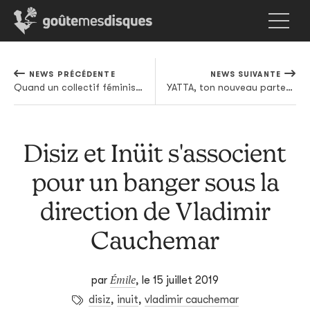
NEWS PRÉCÉDENTE
NEWS SUIVANTE
Quand un collectif féministe de techno émerge en Colombie
YATTA, ton nouveau partenaire angoisse
Disiz et Inüit s'associent
pour un banger sous la
direction de Vladimir
Cauchemar
Émile
par
,
le 15 juillet 2019
disiz
,
inuit
,
vladimir cauchemar