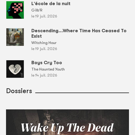
L'école de la nuit
Gilb'R
le 19 juil. 2026
Descending...Where Time Has Ceased To
Exist
Witching Hour
le 19 juil. 2026
Boys Cry Too
The Haunted Youth
le 14 juil. 2026
Dossiers