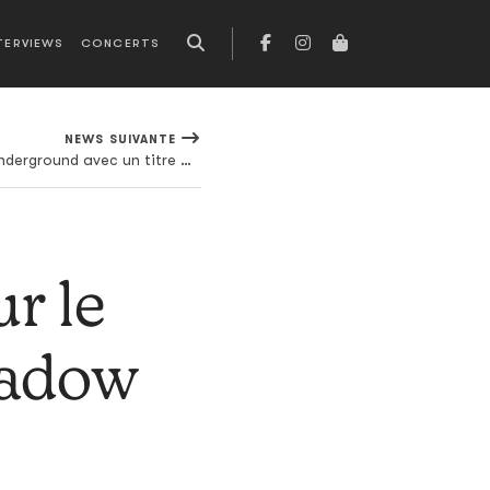
TERVIEWS
CONCERTS
NEWS SUIVANTE
Squid débarque sur Speedy Wunderground avec un titre bien fifou
ur le
hadow