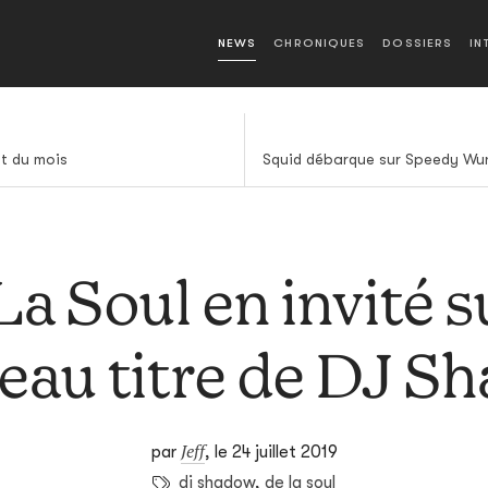
NEWS
CHRONIQUES
DOSSIERS
IN
st du mois
a Soul en invité s
eau titre de DJ S
Jeff
par
,
le 24 juillet 2019
dj shadow
,
de la soul