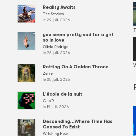
Reality Awaits
The Strokes
le 29 juil. 2026
T
you seem pretty sad for a girl
so in love
Olivia Rodrigo
le 26 juil. 2026
W
Rotting On A Golden Throne
Zerre
le 25 juil. 2026
L'école de la nuit
Gilb'R
le 19 juil. 2026
Descending...Where Time Has
Ceased To Exist
Witching Hour