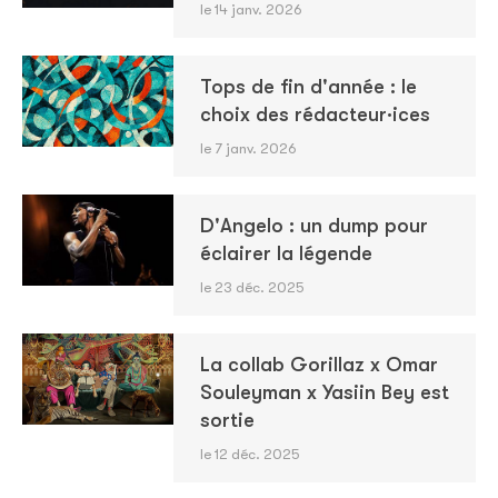
le 14 janv. 2026
Tops de fin d'année : le
choix des rédacteur·ices
le 7 janv. 2026
D'Angelo : un dump pour
éclairer la légende
le 23 déc. 2025
La collab Gorillaz x Omar
Souleyman x Yasiin Bey est
sortie
le 12 déc. 2025