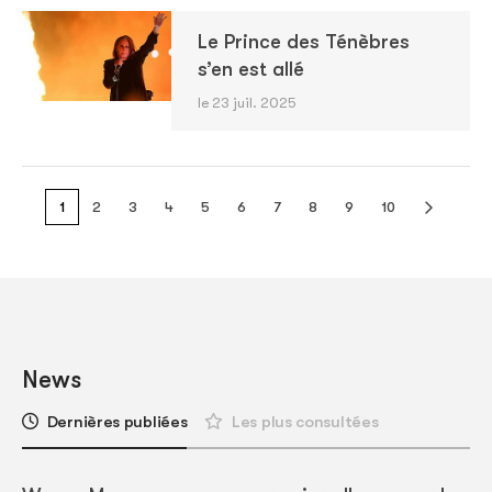
Le Prince des Ténèbres
s’en est allé
le 23 juil. 2025
1
2
3
4
5
6
7
8
9
10
News
Dernières publiées
Les plus consultées