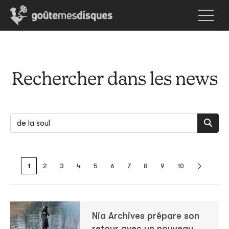
Rechercher dans les news
1
2
3
4
5
6
7
8
9
10
Nia Archives prépare son
retour avec un nouveau