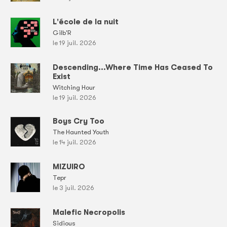
L'école de la nuit
Gilb'R
le 19 juil. 2026
Descending...Where Time Has Ceased To
Exist
Witching Hour
le 19 juil. 2026
Boys Cry Too
The Haunted Youth
le 14 juil. 2026
MIZUIRO
Tepr
le 3 juil. 2026
Malefic Necropolis
Sidious