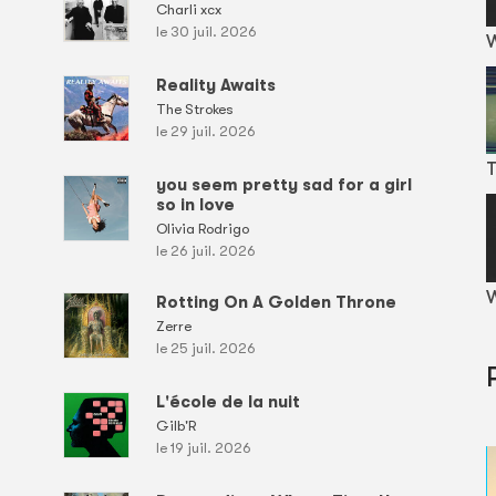
Charli xcx
le 30 juil. 2026
Reality Awaits
The Strokes
le 29 juil. 2026
T
you seem pretty sad for a girl
so in love
Olivia Rodrigo
le 26 juil. 2026
W
Rotting On A Golden Throne
Zerre
le 25 juil. 2026
L'école de la nuit
Gilb'R
le 19 juil. 2026