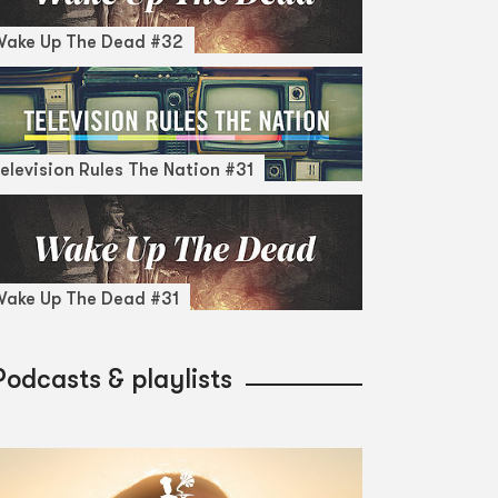
Wake Up The Dead #32
elevision Rules The Nation #31
ake Up The Dead #31
Podcasts & playlists