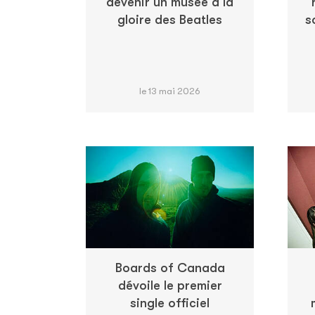
devenir un musée à la
gloire des Beatles
s
le 13 mai 2026
Boards of Canada
dévoile le premier
single officiel