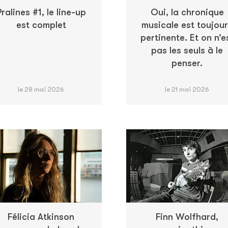
Pralines #1, le line-up
Oui, la chronique
est complet
musicale est toujou
pertinente. Et on n’e
pas les seuls à le
penser.
le 28 mai 2026
le 21 mai 2026
Félicia Atkinson
Finn Wolfhard,