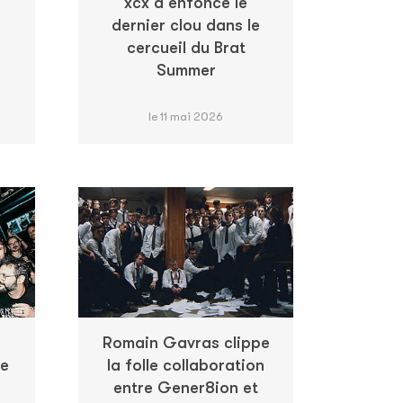
xcx a enfoncé le
dernier clou dans le
cercueil du Brat
Summer
le 11 mai 2026
Romain Gavras clippe
le
la folle collaboration
entre Gener8ion et