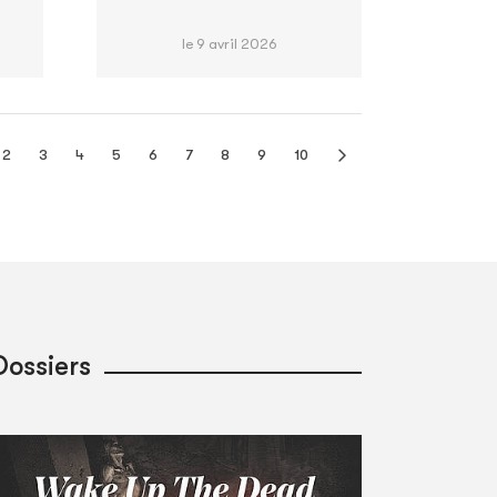
le 9 avril 2026
2
3
4
5
6
7
8
9
10
Dossiers