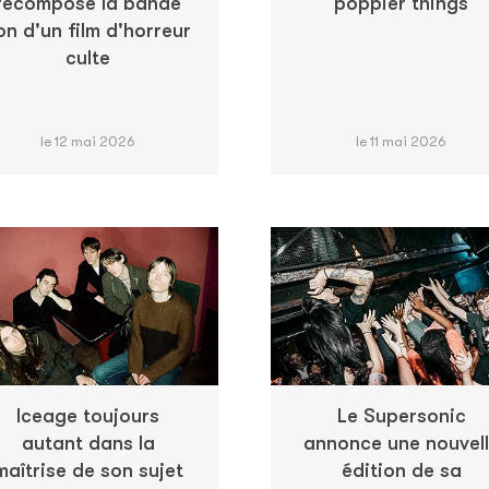
recompose la bande
poppier things
on d'un film d'horreur
culte
le 12 mai 2026
le 11 mai 2026
Iceage toujours
Le Supersonic
autant dans la
annonce une nouvel
maîtrise de son sujet
édition de sa