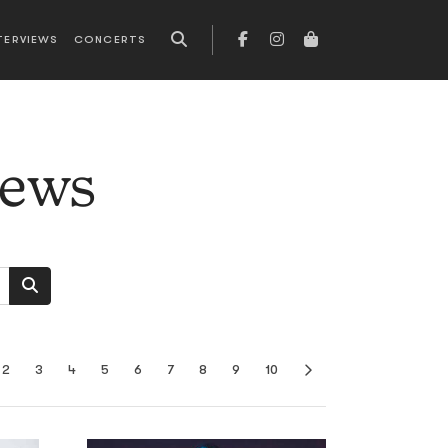
TERVIEWS
CONCERTS
news
2
3
4
5
6
7
8
9
10