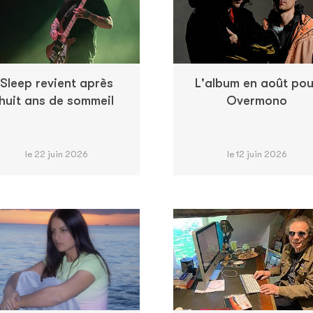
Sleep revient après
L'album en août pou
huit ans de sommeil
Overmono
le 22 juin 2026
le 12 juin 2026