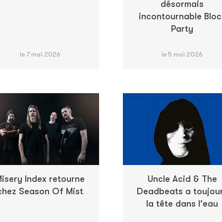
désormais
incontournable Bloc
Party
le 7 mai 2026
le 5 mai 2026
isery Index retourne
Uncle Acid & The
chez Season Of Mist
Deadbeats a toujou
la tête dans l'eau