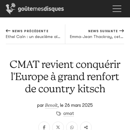
NEWS PRÉCÉDENTE
NEWS SUIVANTE
Ethel Cain : un deuxième album en 2025 et une tournée européenne à la rentrée
Emma-Jean Thackray, cette beautiful weirdo
CMAT revient conquérir
l'Europe à grand renfort
de country kitsch
Benoît
par
,
le 26 mars 2025
cmat