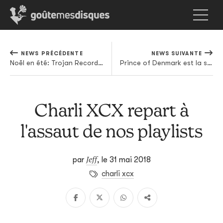
NEWS PRÉCÉDENTE
NEWS SUIVANTE
Noël en été: Trojan Records sort un énorme coffret pour son 50ème anniversaire
Prince of Denmark est la seule tête couronnée qui mérite notre amour et notre attention
Charli XCX repart à
l'assaut de nos playlists
Jeff
par
,
le 31 mai 2018
charli xcx